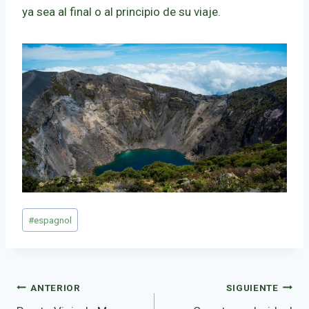
ya sea al final o al principio de su viaje.
Etiquetas
#
espagnol
de
la
entrada:
Navegación
ANTERIOR
SIGUIENTE