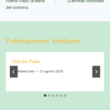
Puerto Viejo, la Meca
¡Carretas coloridas!
de
del ciclismo.
entradas
Publicaciones Similares
Volcán Poás
Por
AdminCami
21 agosto 2023