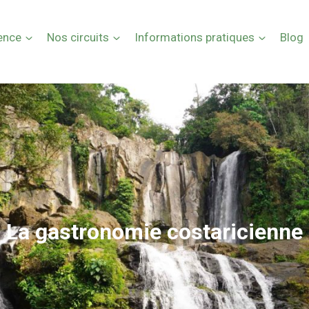
ence
Nos circuits
Informations pratiques
Blog
La gastronomie costaricienne