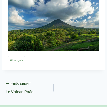
Étiquettes
#
français
de
la
publication :
Navigation
PRÉCÉDENT
Le Volcan Poás
de
l’article